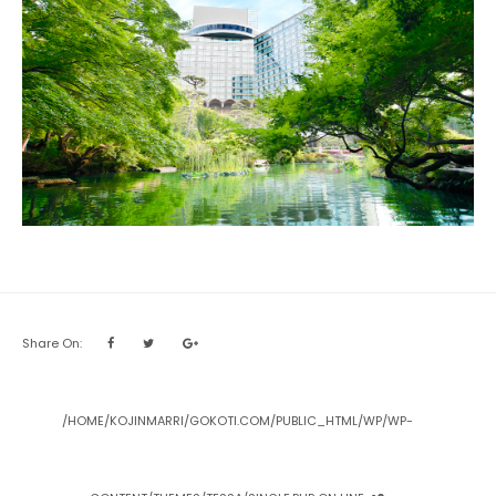
Share On:
/HOME/KOJINMARRI/GOKOTI.COM/PUBLIC_HTML/WP/WP-
投
稿
ナ
C