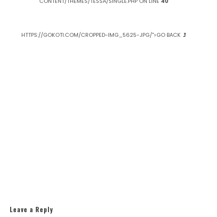
R
CONTENT/THEMES/TESSA/SINGLE.PHP ON LINE
40
ビ
O
ゲ
P
P
ー
E
HTTPS://GOKOTI.COM/CROPPED-IMG_5625-JPG/">GO BACK
シ
D
-
ョ
I
ン
M
G
_
5
6
2
5
.
J
P
G
Leave a Reply