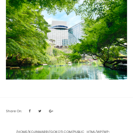
Share On:
/HOME/KOJINMARRI/GOKOTI.COM/PUBLIC_HTML/WP/WP-