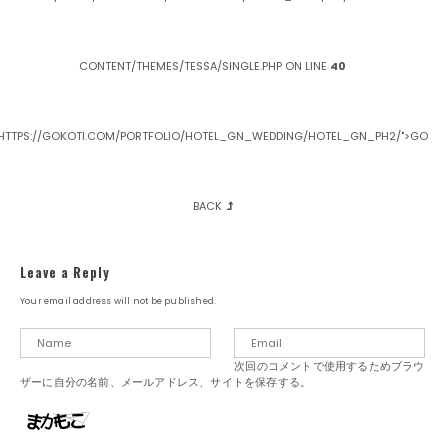
投
稿
ナ
ホ
テ
CONTENT/THEMES/TESSA/SINGLE.PHP ON LINE
40
ビ
ル
ゲ
G
N
ー
様
HTTPS://GOKOTI.COM/PORTFOLIO/HOTEL_GN_WEDDING/HOTEL_GN_PH2/">GO
シ
ョ
ン
BACK
Leave a Reply
Your email address will not be published.
次回のコメントで使用するためブラウ
ザーに自分の名前、メールアドレス、サイトを保存する。