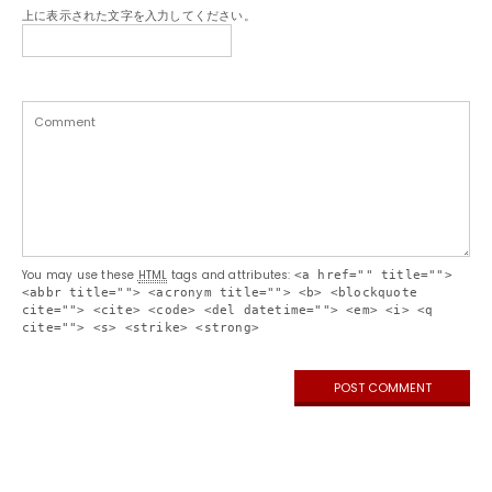
上に表示された文字を入力してください。
You may use these
HTML
tags and attributes:
<a href="" title="">
<abbr title=""> <acronym title=""> <b> <blockquote
cite=""> <cite> <code> <del datetime=""> <em> <i> <q
cite=""> <s> <strike> <strong>
Search